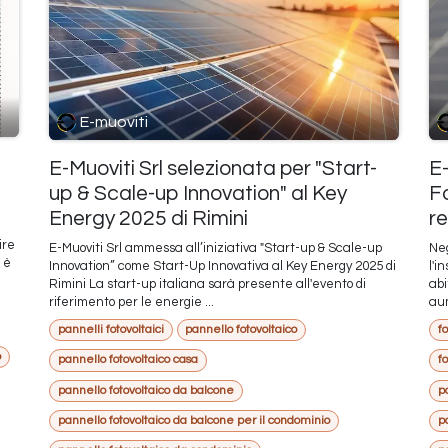
E-muoviti
E-Muoviti Srl selezionata per "Start-
E-
up & Scale-up Innovation" al Key
Fo
Energy 2025 di Rimini
re
ire
E-Muoviti Srl ammessa all’iniziativa "Start-up & Scale-up
Neg
i è
Innovation” come Start-Up Innovativa al Key Energy 2025 di
l'i
Rimini La start-up italiana sarà presente all'evento di
abi
riferimento per le energie ...
aum
pannelli fotovoltaici
pannello fotovoltaico
f
o
pannello fotovoltaico casa
f
pannello fotovoltaico da balcone
p
pannello fotovoltaico da balcone per il condominio
p