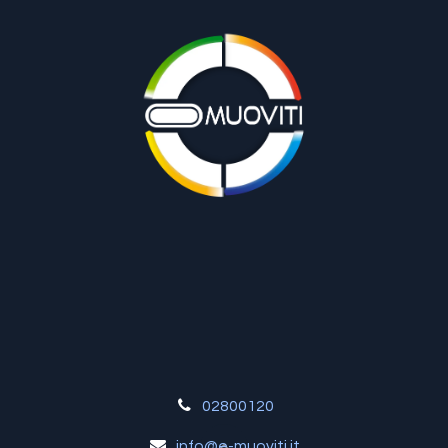
02800120
info@e-muoviti.it