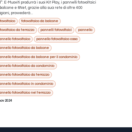
l”: E-Muoviti produrrà i suoi Kit Play, i pannelli fotovoltaici
balcone e 6Net, grazie alla sua rete di oltre 400
igiani, provvederà...
tovoltaico
fotovoltaico da balcone
otovoltaico da terrazzo
pannelli fotovoltaici
pannello
annello fotovoltaico
pannello fotovoltaico casa
annello fotovoltaico da balcone
annello fotovoltaico da balcone per il condominio
annello fotovoltaico da condominio
annello fotovoltaico da terrazzo
annello fotovoltaico in condominio
annello fotovoltaico nel terrazzo
nov 2024