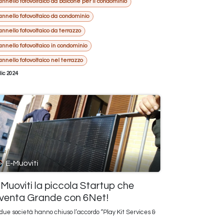
annello fotovoltaico da balcone per il condominio
annello fotovoltaico da condominio
annello fotovoltaico da terrazzo
annello fotovoltaico in condominio
annello fotovoltaico nel terrazzo
dic 2024
E-Muoviti
Muoviti la piccola Startup che
iventa Grande con 6Net!
due società hanno chiuso l’accordo “Play Kit Services &