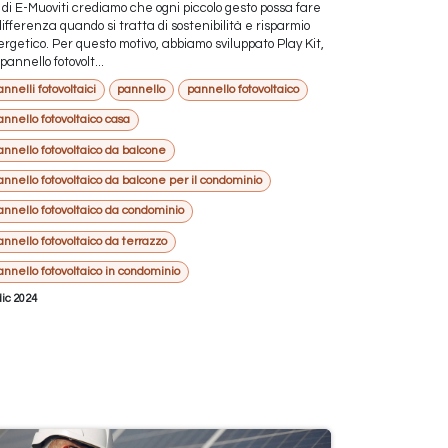
 di E-Muoviti crediamo che ogni piccolo gesto possa fare
differenza quando si tratta di sostenibilità e risparmio
rgetico. Per questo motivo, abbiamo sviluppato Play Kit,
pannello fotovolt...
nnelli fotovoltaici
pannello
pannello fotovoltaico
annello fotovoltaico casa
annello fotovoltaico da balcone
annello fotovoltaico da balcone per il condominio
annello fotovoltaico da condominio
annello fotovoltaico da terrazzo
annello fotovoltaico in condominio
dic 2024