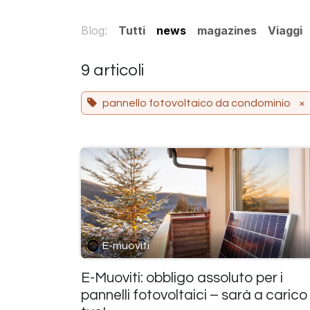
Passa al contenuto
Blog:
Tutti
news
magazines
Viaggi
9 articoli
pannello fotovoltaico da condominio
×
E-muoviti
E-Muoviti: obbligo assoluto per i
pannelli fotovoltaici – sarà a carico