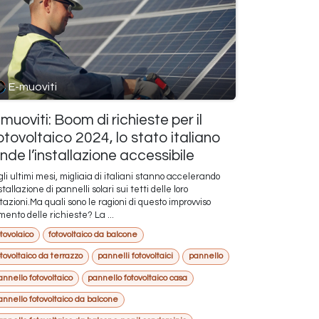
E-muoviti
muoviti: Boom di richieste per il
tovoltaico 2024, lo stato italiano
nde l’installazione accessibile
li ultimi mesi, migliaia di italiani stanno accelerando
nstallazione di pannelli solari sui tetti delle loro
tazioni.Ma quali sono le ragioni di questo improvviso
ento delle richieste? La ...
otovolaico
fotovoltaico da balcone
otovoltaico da terrazzo
pannelli fotovoltaici
pannello
annello fotovoltaico
pannello fotovoltaico casa
annello fotovoltaico da balcone