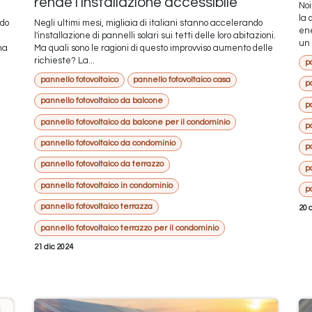
rende l’installazione accessibile
Noi
la 
ndo
Negli ultimi mesi, migliaia di italiani stanno accelerando
ene
l'installazione di pannelli solari sui tetti delle loro abitazioni.
un 
na
Ma quali sono le ragioni di questo improvviso aumento delle
richieste? La...
pa
pannello fotovoltaico
pannello fotovoltaico casa
p
pannello fotovoltaico da balcone
p
pannello fotovoltaico da balcone per il condominio
p
pannello fotovoltaico da condominio
p
pannello fotovoltaico da terrazzo
p
pannello fotovoltaico in condominio
p
pannello fotovoltaico terrazza
20 
pannello fotovoltaico terrazzo per il condominio
21 dic 2024