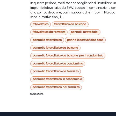
In questo periodo, molti stanno scegliendo di installare u
impianto fotovoltaico da 6kW, spesso in combinazione co
una pompa di calore, con il supporto di e-muoviti. Ma qual
sono le motivazioni, i ...
fotovoltaico
fotovoltaico da balcone
fotovoltaico da terrazzo
pannelli fotovoltaici
pannello fotovoltaico
pannello fotovoltaico casa
pannello fotovoltaico da balcone
pannello fotovoltaico da balcone per il condominio
pannello fotovoltaico da condominio
pannello fotovoltaico da terrazzo
pannello fotovoltaico in condominio
pannello fotovoltaico nel terrazzo
9 dic 2024