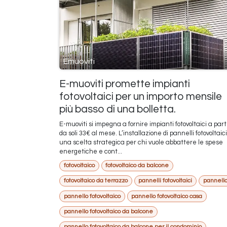
Emuoviti
E-muoviti promette impianti
fotovoltaici per un importo mensile
più basso di una bolletta.
E-muoviti si impegna a fornire impianti fotovoltaici a part
da soli 33€ al mese. L’installazione di pannelli fotovoltaic
una scelta strategica per chi vuole abbattere le spese
energetiche e cont...
fotovoltaico
fotovoltaico da balcone
fotovoltaico da terrazzo
pannelli fotovoltaici
pannell
pannello fotovoltaico
pannello fotovoltaico casa
pannello fotovoltaico da balcone
pannello fotovoltaico da balcone per il condominio