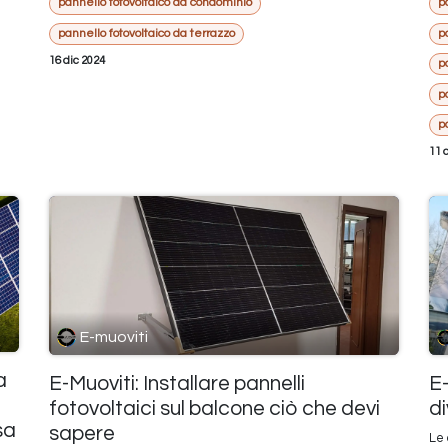
pannello fotovoltaico da condominio
p
pannello fotovoltaico da terrazzo
p
16 dic 2024
p
p
p
11 
E-muoviti
a
E-Muoviti: Installare pannelli
E-
fotovoltaici sul balcone ciò che devi
d
sa
sapere
Le 