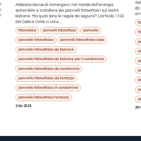
Sel
n
Abbiamo deciso di immergerci nel mondo dell'energia
da 
n
sostenibile e installare dei pannelli fotovoltaici sul vostro
art
i
balcone. Ma quali sono le regole da seguire? L'articolo 1102
del Codice Civile ci cons...
fo
fotovolaico
pannelli fotovoltaici
pannello
f
pannello fotovoltaico
pannello fotovoltaico casa
p
pannello fotovoltaico da balcone
p
pannello fotovoltaico da balcone per il condominio
p
pannello fotovoltaico da condominio
p
pannello fotovoltaico da terrazzo
p
pannello fotovoltaico in condominio
p
pannello fotovoltaico terrazza
p
2 dic 2024
29 