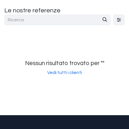
Passa al contenuto
Le nostre referenze
Nessun risultato trovato per "
"
Vedi tutti i clienti