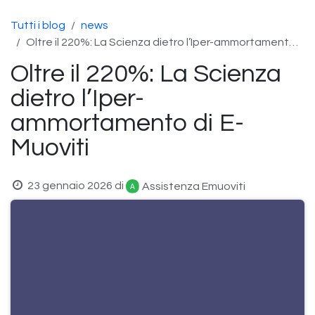
Passa al contenuto
Tutti i blog
news
Oltre il 220%: La Scienza dietro l’Iper-ammortamento di E-Muoviti
Oltre il 220%: La Scienza
dietro l’Iper-
ammortamento di E-
Muoviti
23 gennaio 2026
di
Assistenza Emuoviti