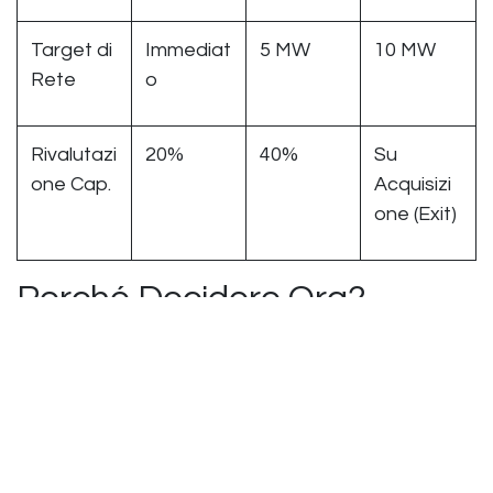
Target di
Immediat
5 MW
10 MW
Rete
o
Rivalutazi
20%
40%
Su
one Cap.
Acquisizi
one (Exit)
Perché Decidere Ora?
Il mercato dell'energia non aspetta. La scelta del
modulo di rendita è una decisione che va presa
all'inizio dell'investimento per permettere a E-
Muoviti di allocare correttamente le risorse
tecniche e fiscali all'interno della Rete Mesh.