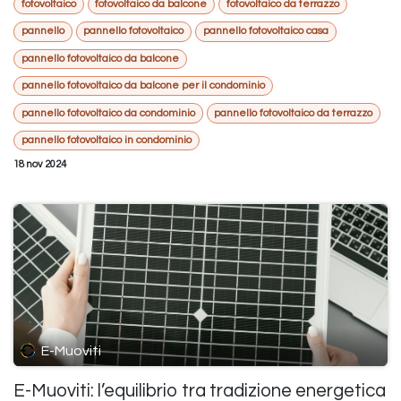
fotovoltaico
fotovoltaico da balcone
fotovoltaico da terrazzo
pannello
pannello fotovoltaico
pannello fotovoltaico casa
pannello fotovoltaico da balcone
pannello fotovoltaico da balcone per il condominio
pannello fotovoltaico da condominio
pannello fotovoltaico da terrazzo
pannello fotovoltaico in condominio
18 nov 2024
E-Muoviti
E-Muoviti: l’equilibrio tra tradizione energetica