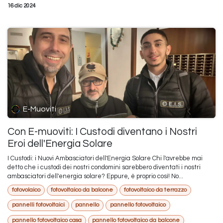
16 dic 2024
E-Muoviti
Con E-muoviti: I Custodi diventano i Nostri
Eroi dell'Energia Solare
I Custodi: i Nuovi Ambasciatori dell'Energia Solare Chi l'avrebbe mai
detto che i custodi dei nostri condomini sarebbero diventati i nostri
ambasciatori dell'energia solare? Eppure, è proprio così! No...
fotovolaico
fotovoltaico da balcone
fotovoltaico da terrazzo
pannelli fotovoltaici
pannello
pannello fotovoltaico
pannello fotovoltaico casa
pannello fotovoltaico da balcone