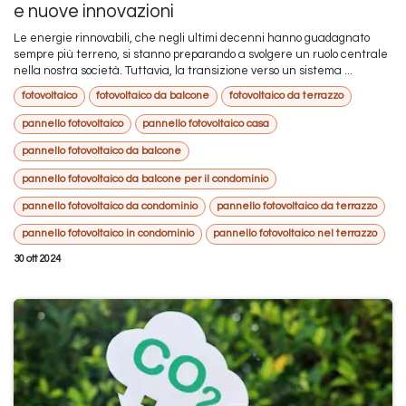
e nuove innovazioni
Le energie rinnovabili, che negli ultimi decenni hanno guadagnato
sempre più terreno, si stanno preparando a svolgere un ruolo centrale
nella nostra società. Tuttavia, la transizione verso un sistema ...
fotovoltaico
fotovoltaico da balcone
fotovoltaico da terrazzo
pannello fotovoltaico
pannello fotovoltaico casa
pannello fotovoltaico da balcone
pannello fotovoltaico da balcone per il condominio
pannello fotovoltaico da condominio
pannello fotovoltaico da terrazzo
pannello fotovoltaico in condominio
pannello fotovoltaico nel terrazzo
30 ott 2024