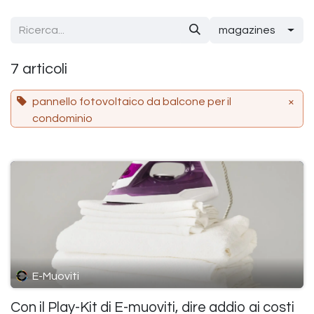
Passa al contenuto
magazines
7 articoli
pannello fotovoltaico da balcone per il
×
condominio
E-Muoviti
Con il Play-Kit di E-muoviti, dire addio ai costi