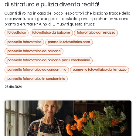
di stiratura e pulizia diventa realtà!
Quanti di voi ha in casa dei piccoli esploratori che lasciano tracce della
loro avventura in ogni angolo e il cesto dei panni sporchi in un vulcano
pronto a eruttare? A noi di E-Muoviti questa situazi...
fotovoltaico
fotovoltaico da balcone
fotovoltaico da terrazzo
pannello fotovoltaico
pannello fotovoltaico casa
pannello fotovoltaico da balcone
pannello fotovoltaico da balcone per il condominio
pannello fotovoltaico da condominio
pannello fotovoltaico da terrazzo
pannello fotovoltaico in condominio
23 dic 2024