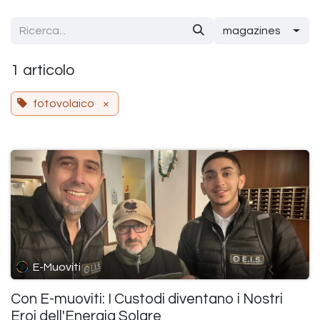
Passa al contenuto
magazines
1 articolo
fotovolaico
×
E-Muoviti
Con E-muoviti: I Custodi diventano i Nostri
Eroi dell'Energia Solare