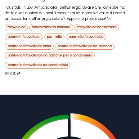
I Custodi: i Nuovi Ambasciatori dell'Energia Solare Chi l'avrebbe mai
detto che i custodi dei nostri condomini sarebbero diventati i nostri
ambasciatori dell'energia solare? Eppure, è proprio così! No...
fotovolaico
fotovoltaico da balcone
fotovoltaico da terrazzo
pannelli fotovoltaici
pannello
pannello fotovoltaico
pannello fotovoltaico casa
pannello fotovoltaico da balcone
pannello fotovoltaico da balcone per il condominio
pannello fotovoltaico da condominio
2 dic 2024